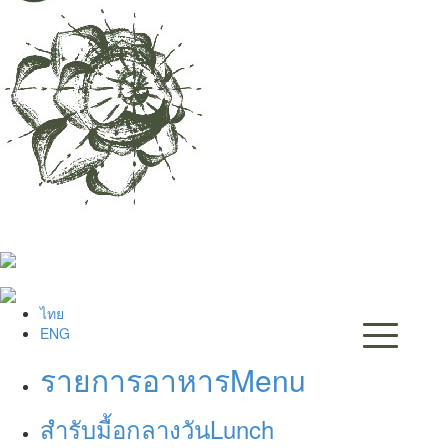
ไทย
ENG
รายการอาหาร
Menu
สำรับมื้อกลางวัน
Lunch