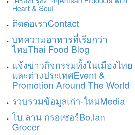
เครื่องปรุงต่างๆ
Artisan Products with
Heart & Soul
ติดต่อเรา
Contact
บทความอาหารที่เรียกว่า
ไทย
Thai Food Blog
แจ้งข่าวกิจกรรมทั้งในเมืองไทย
และต่างประเทศ
Event &
Promotion Around The World
รวบรวมข้อมูลเก่า-ใหม่
Media
โบ.ลาน กรอเซอร์
Bo.lan
Grocer