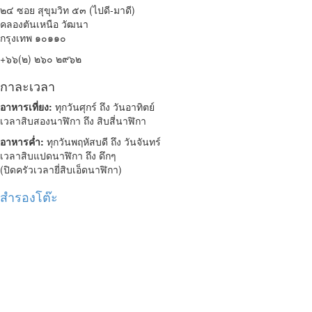
๒๔ ซอย สุขุมวิท ๕๓ (ไปดี-มาดี)
คลองตันเหนือ วัฒนา
กรุงเทพ ๑๐๑๑๐
+๖๖(๒) ๒๖๐ ๒๙๖๒
กาละเวลา
อาหารเที่ยง:
ทุกวันศุกร์ ถึง วันอาทิตย์
เวลาสิบสองนาฬิกา ถึง สิบสี่นาฬิกา
อาหารค่ำ:
ทุกวันพฤหัสบดี ถึง วันจันทร์
เวลาสิบแปดนาฬิกา ถึง ดึกๆ
(ปิดครัวเวลายี่สิบเอ็ดนาฬิกา)
สำรองโต๊ะ