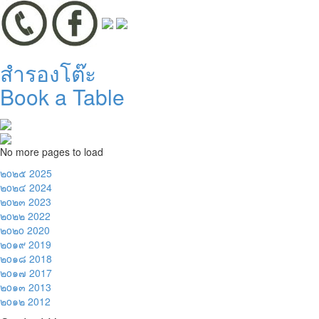
สำรองโต๊ะ
Book a Table
No more pages to load
๒o๒๕
2025
๒o๒๔
2024
๒o๒๓
2023
๒o๒๒
2022
๒o๒o
2020
๒o๑๙
2019
๒o๑๘
2018
๒o๑๗
2017
๒o๑๓
2013
๒o๑๒
2012